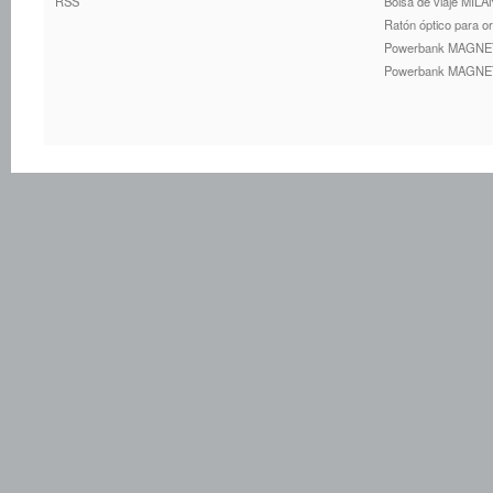
RSS
Bolsa de viaje MILAN
Ratón óptico para 
Powerbank MAGNET
Powerbank MAGNET