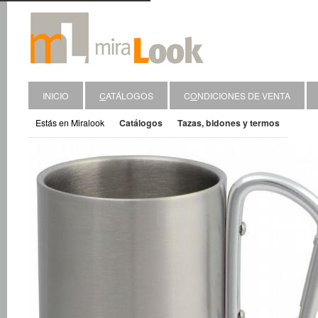
INICIO
C
ATÁLOGOS
C
O
NDICIONES DE VENTA
Estás en Miralook
Catálogos
Tazas, bidones y termos